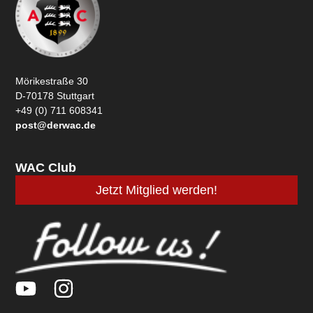
Mörikestraße 30
D-70178 Stuttgart
+49 (0) 711 608341
post@derwac.de
WAC Club
Jetzt Mitglied werden!
Y
I
o
n