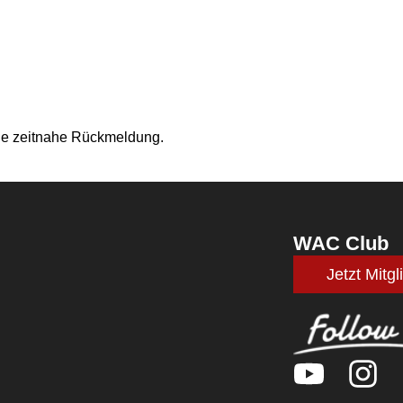
ne zeitnahe Rückmeldung.
WAC Club
Jetzt Mitg
Y
I