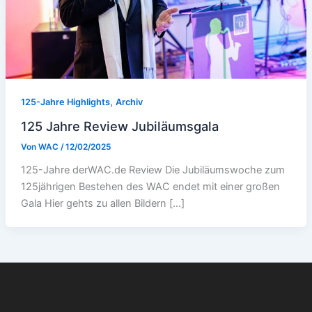
,
125-Jahre Highlights
Archiv
125 Jahre Review Jubiläumsgala
Von
WAC
/
12/02/2025
125-Jahre derWAC.de Review Die Jubiläumswoche zum
125jährigen Bestehen des WAC endet mit einer großen
Gala Hier gehts zu allen Bildern […]