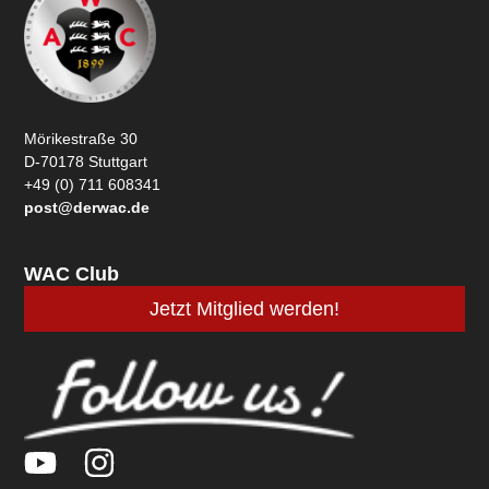
Mörikestraße 30
D-70178 Stuttgart
+49 (0) 711 608341
post@derwac.de
WAC Club
Jetzt Mitglied werden!
Y
I