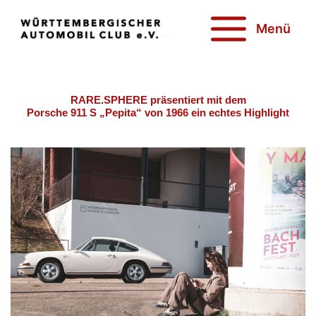
Zum
Inhalt
Menü
springen
Porsche 911 S „Pepita“
RARE.SPHERE präsentiert mit dem
Porsche 911 S „Pepita“ von 1966 ein echtes Highlight