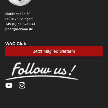
Mörikestraße 30
D-70178 Stuttgart
+49 (0) 711 608341
post@derwac.de
WAC Club
Jetzt Mitglied werden!
Y
I
o
n
u
s
t
t