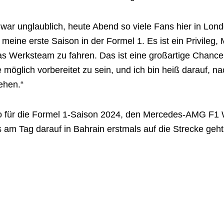
s war unglaublich, heute Abend so viele Fans hier in Lond
 meine erste Saison in der Formel 1. Es ist ein Privileg
as Werksteam zu fahren. Das ist eine großartige Chance.
e möglich vorbereitet zu sein, und ich bin heiß darauf,
ehen.“
uto für die Formel 1-Saison 2024, den Mercedes-AMG F
s am Tag darauf in Bahrain erstmals auf die Strecke geht
Mercedes-AMG PETRONAS F1 Team