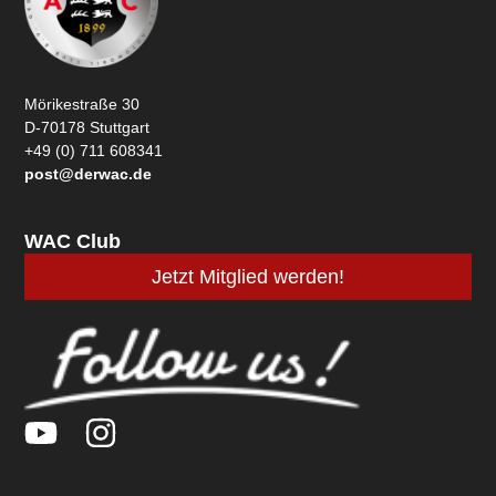
Mörikestraße 30
D-70178 Stuttgart
+49 (0) 711 608341
post@derwac.de
WAC Club
Jetzt Mitglied werden!
Y
I
o
n