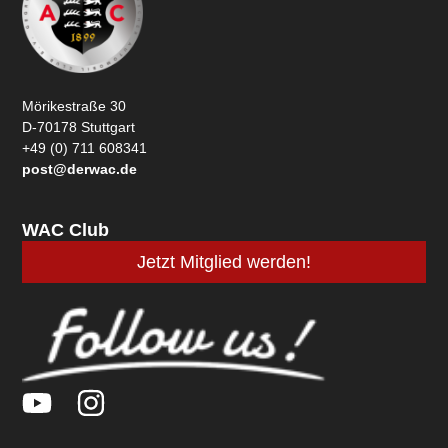
Mörikestraße 30
D-70178 Stuttgart
+49 (0) 711 608341
post@derwac.de
WAC Club
Jetzt Mitglied werden!
Y
I
o
n