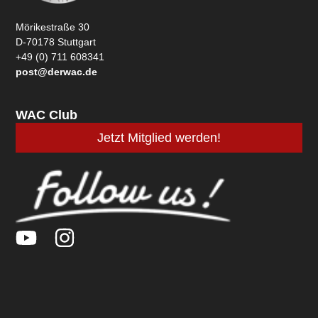
Mörikestraße 30
D-70178 Stuttgart
+49 (0) 711 608341
post@derwac.de
WAC Club
Jetzt Mitglied werden!
Y
I
o
n
u
s
t
t