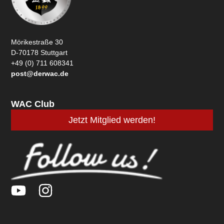
Mörikestraße 30
D-70178 Stuttgart
+49 (0) 711 608341
post@derwac.de
WAC Club
Jetzt Mitglied werden!
Y
I
o
n
u
s