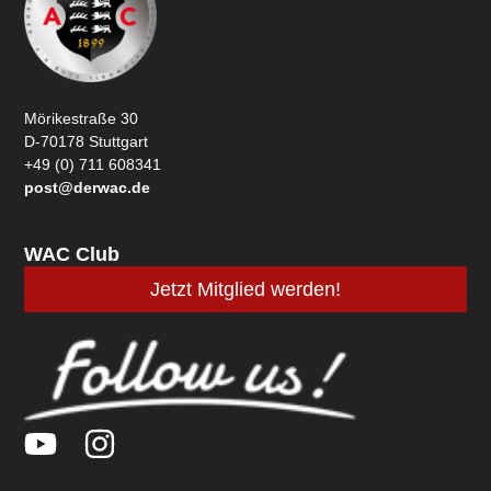
Mörikestraße 30
D-70178 Stuttgart
+49 (0) 711 608341
post@derwac.de
WAC Club
Jetzt Mitglied werden!
Y
I
o
n