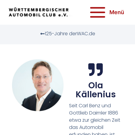
Zum
Inhalt
Menü
springen
125-Jahre derWAC.de
Ola
Källenius
Seit Carl Benz und
Gottlieb Daimler 1886
etwa zur gleichen Zeit
das Automobil
erfunden haben, ist